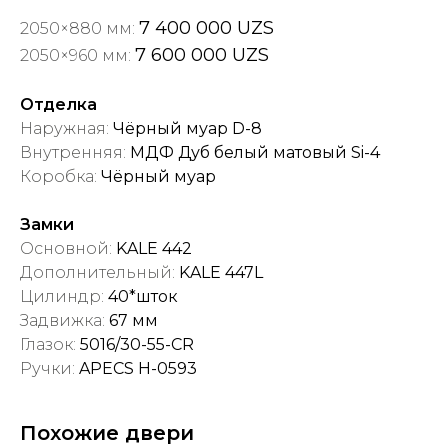
7 400 000 UZS
2050×880 мм:
7 600 000 UZS
2050×960 мм:
Отделка
Наружная:
Чёрный муар D-8
Внутренняя:
МДФ Дуб белый матовый Si-4
Коробка:
Чёрный муар
Замки
Основной:
KALE 442
Дополнительный:
KALE 447L
Цилиндр:
40*шток
Задвижка:
67 мм
Глазок:
5016/30-55-СR
Ручки:
APECS H-0593
Похожие двери