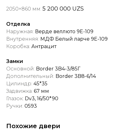
5 200 000 UZS
2050×860 мм:
Отделка
Наружная:
Верде веллюто 9E-109
Внутренняя:
МДФ Белый ларче 9E-109
Коробка:
Антрацит
Замки
Основной:
Border 3B4-3/85Г
Дополнительный:
Border 3B8-6/14
Цилиндр:
45*35
Задвижка:
67 мм
Глазок:
Dv3, 16/50*90
Ручки:
0593
Похожие двери