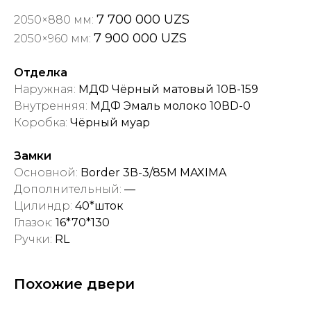
7 700 000 UZS
2050×880 мм:
7 900 000 UZS
2050×960 мм:
Отделка
Наружная:
МДФ Чёрный матовый 10В-159
Внутренняя:
МДФ Эмаль молоко 10ВD-0
Коробка:
Чёрный муар
Замки
Основной:
Border 3В-3/85М MAXIMA
Дополнительный:
—
Цилиндр:
40*шток
Глазок:
16*70*130
Ручки:
RL
Похожие двери