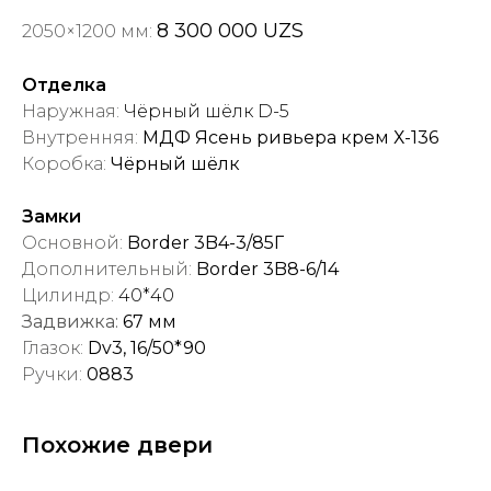
8 300 000 UZS
2050×1200 мм:
Отделка
Наружная:
Чёрный шёлк D-5
Внутренняя:
МДФ Ясень ривьера крем Х-136
Коробка:
Чёрный шёлк
Замки
Основной:
Border 3B4-3/85Г
Дополнительный:
Border 3B8-6/14
Цилиндр:
40*40
Задвижка:
67 мм
Глазок:
Dv3, 16/50*90
Ручки:
0883
Похожие двери