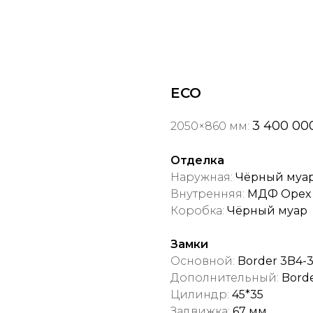
ECO
3 400 00
2050×860 мм:
Отделка
Наружная:
Чёрный муа
Внутренняя:
МДФ Орех г
Коробка:
Чёрный муар
Замки
Основной:
Border 3B4-3
Дополнительный:
Borde
Цилиндр:
45*35
Задвижка:
67 мм