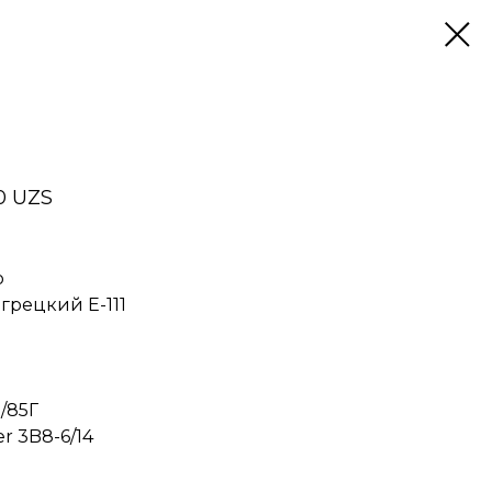
0 UZS
р
рецкий Е-111
/85Г
r 3B8-6/14