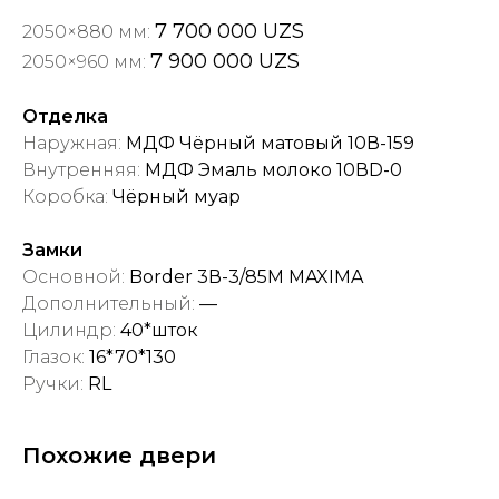
7 700 000 UZS
2050×880 мм:
7 900 000 UZS
2050×960 мм:
Отделка
Наружная:
МДФ Чёрный матовый 10В-159
Внутренняя:
МДФ Эмаль молоко 10ВD-0
Коробка:
Чёрный муар
Замки
Основной:
Border 3В-3/85М MAXIMA
Дополнительный:
—
Цилиндр:
40*шток
Глазок:
16*70*130
Ручки:
RL
Похожие двери