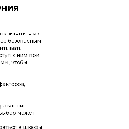
ения
открываться из
лее безопасным
читывать
туп к ним при
емы, чтобы
факторов,
правление
 выбор может
раться в шкафы,