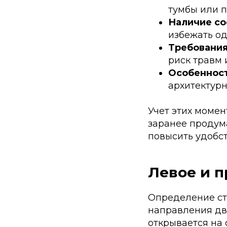
тумбы или 
Наличие со
избежать о
Требования
риск травм 
Особенност
архитектурн
Учет этих момен
заранее продум
повысить удобс
Левое и п
Определение ст
направления дв
открывается на 