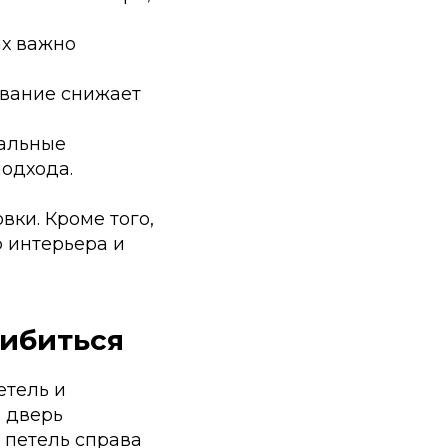
ах важно
вание снижает
альные
одхода.
вки. Кроме того,
 интерьера и
шибиться
етель и
и дверь
 петель справа