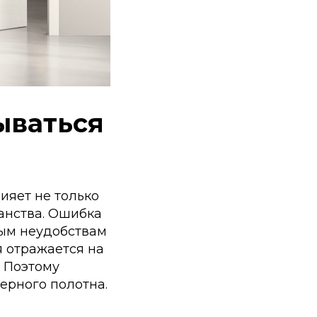
 Publishing
ываться
яет не только
ранства. Ошибка
вым неудобствам
я отражается на
 Поэтому
ерного полотна.