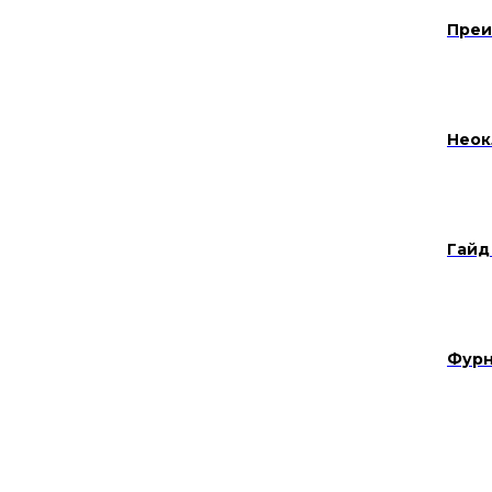
Преи
Неок
Гайд
Фурн