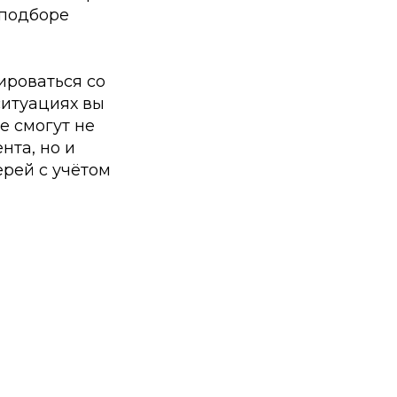
 подборе
ироваться со
ситуациях вы
ые смогут не
нта, но и
ерей с учётом