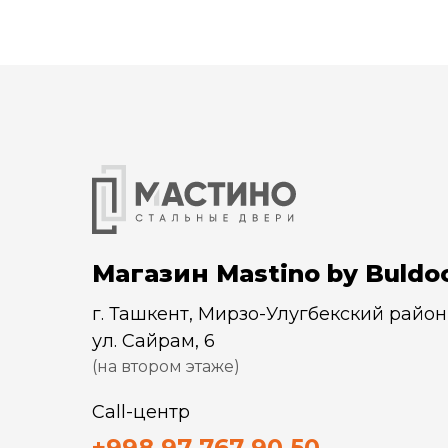
Магазин Mastino by Buldo
г. Ташкент, Мирзо-Улугбекский район
ул. Сайрам, 6
(на втором этаже)
Call-центр
+998 97 767 90 50
+998 97 767 90 50