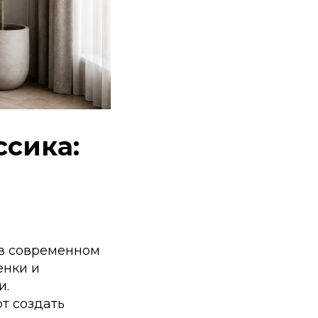
 Publishing
сика:
 в современном
енки и
и.
т создать