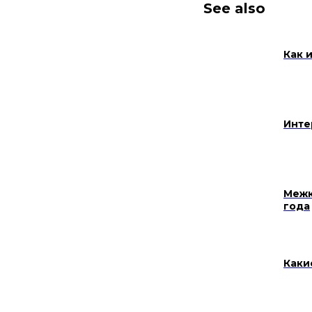
See also
Как 
Инте
Межк
года
Каки