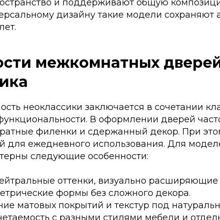
остранство и поддерживают общую композиц
ерсальному дизайну такие модели сохраняют а
лет.
сти межкомнатных дверей
ика
ность неоклассики заключается в сочетании кл
функциональности. В оформлении дверей част
уратные филенки и сдержанный декор. При это
ой для ежедневного использования. Для модел
ктерны следующие особенности:
нейтральные оттенки, визуально расширяющие 
етрические формы без сложного декора.
ие матовых покрытий и текстур под натуральн
етаемость с разными стилями мебели и отделк