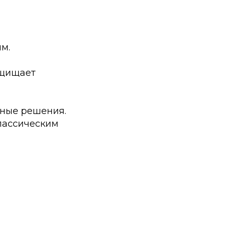
м.
ащищает
рные решения.
лассическим