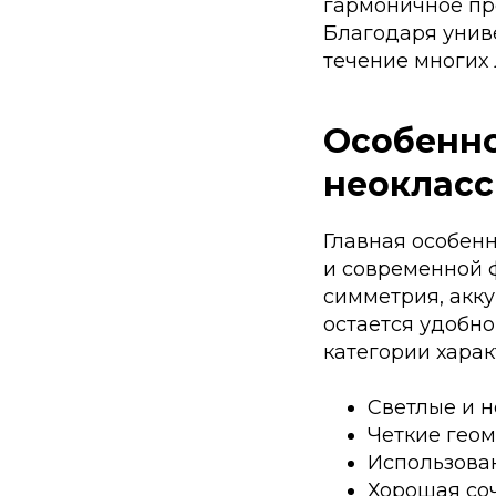
гармоничное пр
Благодаря унив
течение многих 
Особенно
неокласс
Главная особен
и современной 
симметрия, акк
остается удобн
категории хара
Светлые и 
Четкие геом
Использован
Хорошая соч