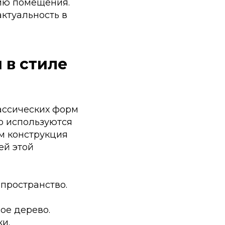
ию помещения.
ктуальность в
 в стиле
ассических форм
о используются
м конструкция
ей этой
пространство.
ое дерево.
и.