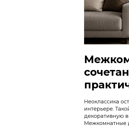
Межком
сочетан
практич
Неоклассика ос
интерьере. Тако
декоративную в
Межкомнатные д