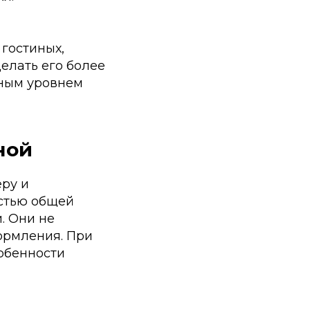
гостиных,
елать его более
зным уровнем
ной
еру и
стью общей
. Они не
ормления. При
собенности