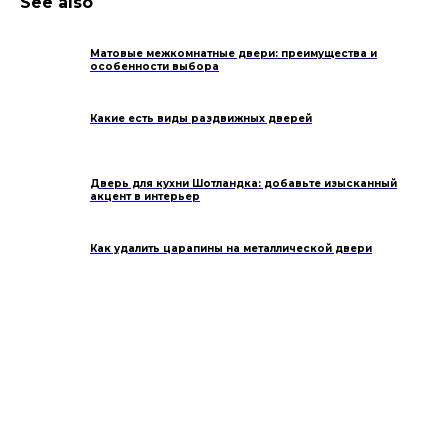
See also
Матовые межкомнатные двери: преимущества и
особенности выбора
Какие есть виды раздвижных дверей
Дверь для кухни Шотландка: добавьте изысканный
акцент в интерьер
Как удалить царапины на металлической двери